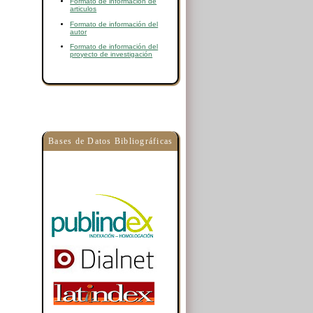
Formato de información de
articulos
Formato de información del
autor
Formato de información del
proyecto de investigación
Bases de Datos Bibliográficas