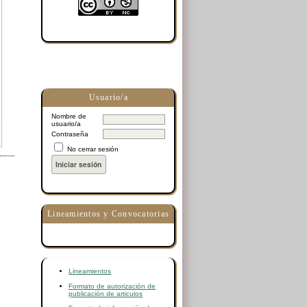
Usuario/a
Nombre de
usuario/a
Contraseña
No cerrar sesión
Lineamientos y Convocatorias
Lineamientos
Formato de autorización de
publicación de articulos