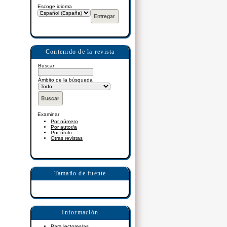
Escoge idioma
Contenido de la revista
Buscar
Ámbito de la búsqueda
Examinar
Por número
Por autor/a
Por título
Otras revistas
Tamaño de fuente
Información
Para lectores/as