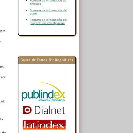
Formato de información de
articulos
Formato de información del
autor
Formato de información del
proyecto de investigación
ista
e
-
Bases de Datos Bibliográficas
eta.
erado
ial.
.
r /
l de