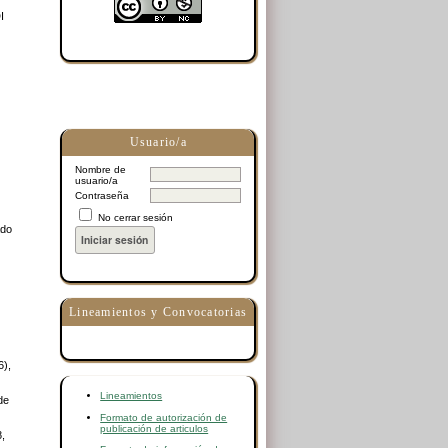
I
Usuario/a
Nombre de
usuario/a
Contraseña
No cerrar sesión
ado
Lineamientos y Convocatorias
6),
Lineamientos
de
Formato de autorización de
publicación de articulos
8,