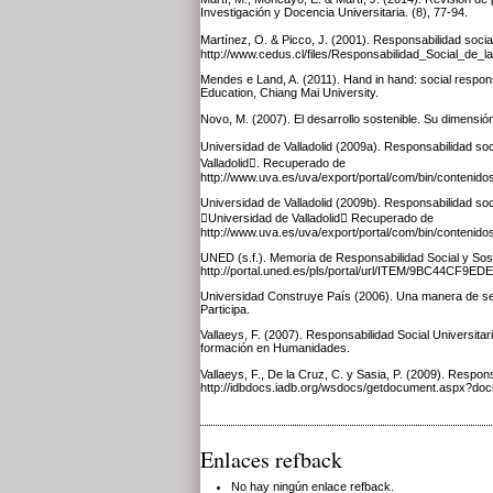
Investigación y Docencia Universitaria. (8), 77-94.
Martínez, O. & Picco, J. (2001). Responsabilidad soc
http://www.cedus.cl/files/Responsabilidad_Social_de
Mendes e Land, A. (2011). Hand in hand: social respons
Education, Chiang Mai University.
Novo, M. (2007). El desarrollo sostenible. Su dimensió
Universidad de Valladolid (2009a). Responsabilidad soci
Valladolid. Recuperado de
http://www.uva.es/uva/export/portal/com/bin/conteni
Universidad de Valladolid (2009b). Responsabilidad soci
Universidad de Valladolid Recuperado de
http://www.uva.es/uva/export/portal/com/bin/conteni
UNED (s.f.). Memoria de Responsabilidad Social y Sos
http://portal.uned.es/pls/portal/url/ITEM/9BC44CF
Universidad Construye País (2006). Una manera de ser u
Participa.
Vallaeys, F. (2007). Responsabilidad Social Universita
formación en Humanidades.
Vallaeys, F., De la Cruz, C. y Sasia, P. (2009). Respo
http://idbdocs.iadb.org/wsdocs/getdocument.aspx?d
Enlaces refback
No hay ningún enlace refback.