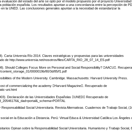
la evaluación del estado del arte se optó por el modelo propuesto por el proyecto Universidad
ra población española. Los resultados apuntan a una concordancia entre la percepción de PD
 en la UNED. Las conclusiones generales apuntan a la necesidad de estandarizar la
14). Carta Universia Río 2014. Claves estratégicas y propuestas para las universidades
ado de http://www.universia.net/nosotros/files/CARTA_RIO_28_07_14_ES.pdf
008). Should Colleges Focus More on Personal and Social Responsibility? AACU. Recuper
l/content_storage_01/0000019b/80/3d/85/f1.pdf
sibilities of the Modern University. Cambridge. Massachusetts: Harvard University Press.
e cost of commercializing the academy Harvard Magazine. Recuperado de
tic-uni.html
(2003). Declaración de las Universidades Españolas UNED Recuperado de
63,93_20546176&_dad=portal&_schema=PORTAL
esponsabilidad Social Universitaria. Revista Alternativas. Cuadernos de Trabajo Social, (1
ocial en la Educación a Distancia. Perú: Virtual Educa & Universidad Católica Los Ángeles 
itarios Opinan sobre la Responsabilidad Social Universitaria. Humanismo y Trabajo Social, 