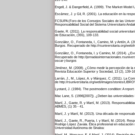
Engell, J. & Dangerfield, A. (1999). The Market-Model 
Escámez, J. y Gil, R. (2001). La educación en la respo
FCSUPA (Foro de los Consejos Sociales de las Universi
Responsabilidad Social del Sistema Universitario Andal
Gaete, R. (2011). La responsabilidad social universita
de Educación, (355), 109-133.
González, O., Fontaneda, I., Camino, M. y Antón, A. (
Burgos. Recuperado de http://rsuniversitaria.org/web
González, O., Fontaneda, I. y Camino, M. (2014). ¿Evo
Recuperado de http://jornadasinternacionales.rsuniver
oscar-j-burgos
Jiménez, M. (2008). ¿Cómo medir la percepción de la r
Revista Educación Superior y Sociedad, 13 (2), 139-16
Larrán, J., M., López, A. y Márquez, C. (2011). La Co
de http://rsuniversitaria.org/web/images/stories/L
Lyotard, J. (1984). The postmodern condition: A repor
Mac Lane, S. (1996[2007]). ¿Deben las universidades i
Martí, J., Gaete, R. y Martí, M. (2013). Responsabilida
ABMES, (1) 35 - 41.
Martí, J. y Martí, M. (2013). Una década de responsabi
Martí, J., Gaete, R., Puerta, I. y Martí, M. (2014). Re
Rodrigo López Zavala. Ética profesional en educación s
Universidad Autónoma de Sinaloa:
Martí, M., Moncayo, E. & Martí, J. (2014). Revisión de