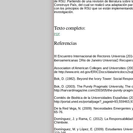
de RSU. Partiendo de una revisión de literatura sobre 
Construye País, del cual se realizó una adaptación pa
con los principios de RSU que se están implementando
investigación.
Texto completo:
PDF
Referencias
III Encuentro Internacional de Rectores Universia (20
iberoamericanas Rio de Janeiro Universia Recuper
Association of American Colleges and Universities (2
de http://www.eric.ed.gov/ERICDocs/data/ericdocs2sq
Bok, D. (1982). Beyond the Ivory Tower: Social Respon
Bok, D. (2003). The Purely Pragmatic University, Th
http://harvardmagazine.com/2003/05/the-purely-pragma
Comités de Bioética de la Universidades Españolas 
http://portal.uned.es/portal/page?_pageid=93,5594
De la Red Vega, N. (2009). Necesidades Emergentes y R
65-76.
Domínguez, J. y Rama, C. (2012). La Responsabilidad s
Chimbote.
Domínguez, M. y López, E. (2009). Estudiantes Univers
223-246.