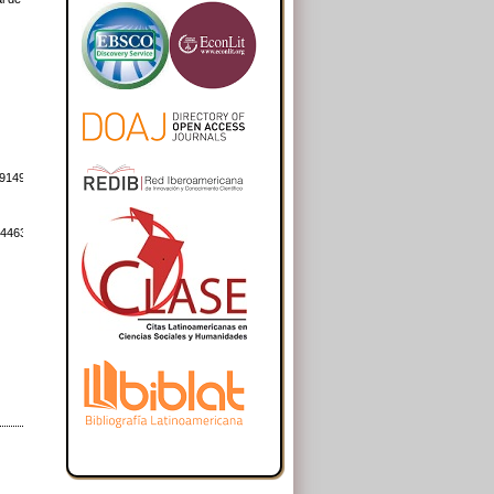
719149_rs_actitudesalumnadouva.pdf
84463_rs_inventario221009.pdf