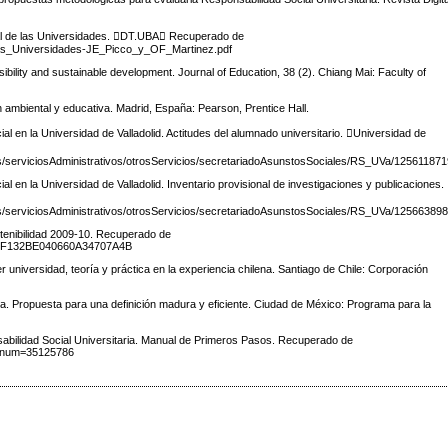
ial de las Universidades. DT.UBA Recuperado de
_las_Universidades-JE_Picco_y_OF_Martinez.pdf
ibility and sustainable development. Journal of Education, 38 (2). Chiang Mai: Faculty of
n ambiental y educativa. Madrid, España: Pearson, Prentice Hall.
al en la Universidad de Valladolid. Actitudes del alumnado universitario. Universidad de
dos/serviciosAdministrativos/otrosServicios/secretariadoAsunstosSociales/RS_UVa/1256118
al en la Universidad de Valladolid. Inventario provisional de investigaciones y publicaciones.
dos/serviciosAdministrativos/otrosServicios/secretariadoAsunstosSociales/RS_UVa/12566389
tenibilidad 2009-10. Recuperado de
9EDEF132BE040660A34707A4B
niversidad, teoría y práctica en la experiencia chilena. Santiago de Chile: Corporación
ria. Propuesta para una definición madura y eficiente. Ciudad de México: Programa para la
nsabilidad Social Universitaria. Manual de Primeros Pasos. Recuperado de
ocnum=35125786