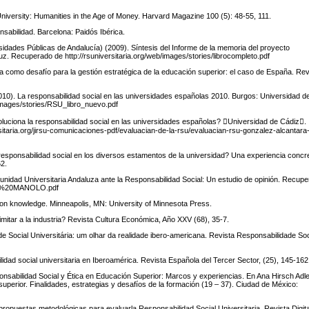
University: Humanities in the Age of Money. Harvard Magazine 100 (5): 48-55, 111.
nsabilidad. Barcelona: Paidós Ibérica.
dades Públicas de Andalucía) (2009). Síntesis del Informe de la memoria del proyecto
uz. Recuperado de http://rsuniversitaria.org/web/images/stories/librocompleto.pdf
ria como desafío para la gestión estratégica de la educación superior: el caso de España. Rev
2010). La responsabilidad social en las universidades españolas 2010. Burgos: Universidad d
/images/stories/RSU_libro_nuevo.pdf
luciona la responsabilidad social en las universidades españolas? Universidad de Cádiz.
sitaria.org/jirsu-comunicaciones-pdf/evaluacian-de-la-rsu/evaluacian-rsu-gonzalez-alcantara
esponsabilidad social en los diversos estamentos de la universidad? Una experiencia concr
2.
munidad Universitaria Andaluza ante la Responsabilidad Social: Un estudio de opinión. Recup
IBRO%20MANOLO.pdf
t on knowledge. Minneapolis, MN: University of Minnesota Press.
mitar a la industria? Revista Cultura Económica, Año XXV (68), 35-7.
de Social Universitária: um olhar da realidade ibero-americana. Revista Responsabilidade Soc
lidad social universitaria en Iberoamérica. Revista Española del Tercer Sector, (25), 145-162
sponsabilidad Social y Ética en Educación Superior: Marcos y experiencias. En Ana Hirsch Adle
uperior. Finalidades, estrategias y desafíos de la formación (19 – 37). Ciudad de México:
 propuestas metodológicas para evaluarla Responsabilidad Social Universitaria. Revista Digita